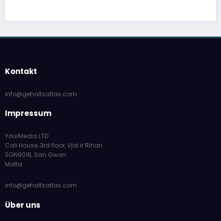
Kontakt
info@gehaltsatlas.com
Impressum
YourMedia LTD
Cali House, 3rd floor, Vjal ir Rihan
SGN9016, San Gwan
Malta
info@gehaltsatlas.com
Über uns