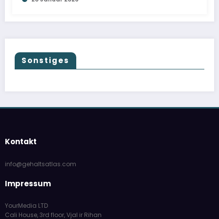
Sonstiges
Kontakt
info@gehaltsatlas.com
Impressum
YourMedia LTD
Cali House, 3rd floor, Vjal ir Rihan