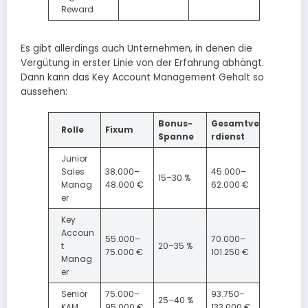
Reward
Es gibt allerdings auch Unternehmen, in denen die
Vergütung in erster Linie von der Erfahrung abhängt.
Dann kann das Key Account Management Gehalt so
aussehen:
Bonus-
Gesamtve
Rolle
Fixum
Spanne
rdienst
Junior
Sales
38.000–
45.000–
15–30 %
Manag
48.000 €
62.000 €
er
Key
Accoun
55.000–
70.000–
t
20–35 %
75.000 €
101.250 €
Manag
er
Senior
75.000–
93.750–
25–40 %
KAM
95.000 €
133.000 €