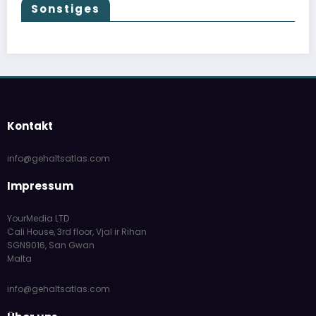
Sonstiges
Kontakt
info@gehaltsatlas.com
Impressum
YourMedia LTD
Cali House, 3rd floor, Vjal ir Rihan
SGN9016, San Gwan
Malta
info@gehaltsatlas.com