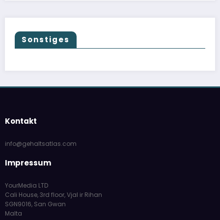
Sonstiges
Kontakt
info@gehaltsatlas.com
Impressum
YourMedia LTD
Cali House, 3rd floor, Vjal ir Rihan
SGN9016, San Gwan
Malta