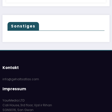
Sonstiges
Kontakt
info@gehaltsatlas.com
Impressum
YourMedia LTD
Cali House, 3rd floor, Vjal ir Rihan
SGN9016, San Gwan